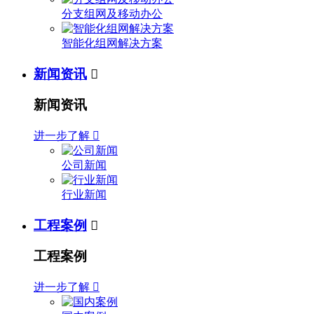
分支组网及移动办公
智能化组网解决方案
新闻资讯

新闻资讯
进一步了解

公司新闻
行业新闻
工程案例

工程案例
进一步了解
