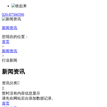
020-87566596
新闻资讯
您现在的位置：
首页
>
新闻资讯
>
行业新闻
新闻资讯
资讯分类


暂时没有内容信息显示
请先在网站后台添加数据记录。
首页