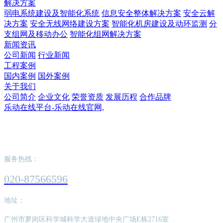
解决方案
弱电系统建设及智能化系统
信息安全整体解决方案
安全云解
决方案
安全无线网络建设方案
智能化机房建设及动环监测
分
支组网及移动办公
智能化组网解决方案
新闻资讯
公司新闻
行业新闻
工程案例
国内案例
国外案例
关于我们
公司简介
企业文化
荣誉资质
发展历程
合作品牌
乐动在线平台-乐动在线官网,
乐动在线平台-乐动在线官网,
服务热线：
020-87566596
地址：
广州市萝岗区科学城科学大道绿地中央广场E栋2716室