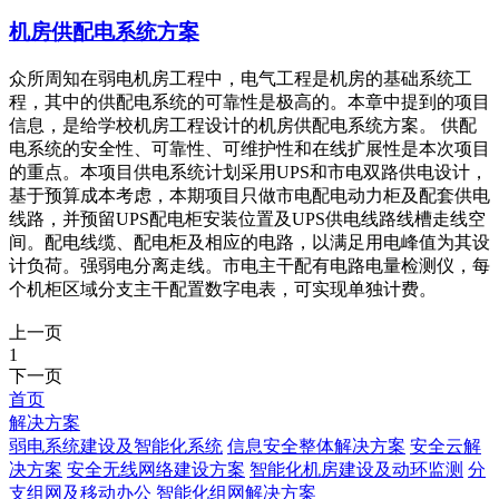
机房供配电系统方案
众所周知在弱电机房工程中，电气工程是机房的基础系统工
程，其中的供配电系统的可靠性是极高的。本章中提到的项目
信息，是给学校机房工程设计的机房供配电系统方案。 供配
电系统的安全性、可靠性、可维护性和在线扩展性是本次项目
的重点。本项目供电系统计划采用UPS和市电双路供电设计，
基于预算成本考虑，本期项目只做市电配电动力柜及配套供电
线路，并预留UPS配电柜安装位置及UPS供电线路线槽走线空
间。配电线缆、配电柜及相应的电路，以满足用电峰值为其设
计负荷。强弱电分离走线。市电主干配有电路电量检测仪，每
个机柜区域分支主干配置数字电表，可实现单独计费。
上一页
1
下一页
首页
解决方案
弱电系统建设及智能化系统
信息安全整体解决方案
安全云解
决方案
安全无线网络建设方案
智能化机房建设及动环监测
分
支组网及移动办公
智能化组网解决方案