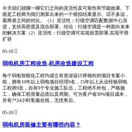
今天咱们就聊一聊它们之间的灵活性及可靠性和节能效果。下
面是工程师为我们测算出来的一个模拟结果显示。话不多说，
看两者之间的对比。（1）灵活性：行级空调匹配数据中心演
进，支持高密度及混合部署。结论：行级空调是一种面向未来
的解决方案（2）灵活性：行级空调可实现按需部署,实现平滑
扩容
05-10

弱电机房工程改造-机房改造建设工程
每个弱电智能化工程均成立有资深设计师领衔的项目专案小
组，拥有10年以上弱电项目经理9名，15年以上从业经验弱电
工程师9支，自有9个专业施工队伍，工程绝不外包，严格施
工，确保工程质量品质以及周期。可为客户省30%项目成本，
并有7*24小时客服在线，无忧售后。
05-10

弱电机房装修主要有哪些内容？