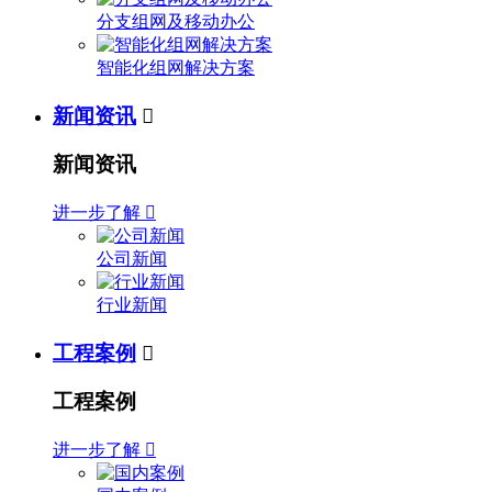
分支组网及移动办公
智能化组网解决方案
新闻资讯

新闻资讯
进一步了解

公司新闻
行业新闻
工程案例

工程案例
进一步了解
