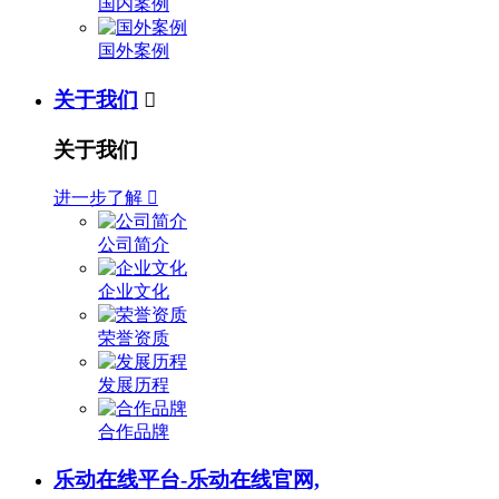
国内案例
国外案例
关于我们

关于我们
进一步了解

公司简介
企业文化
荣誉资质
发展历程
合作品牌
乐动在线平台-乐动在线官网,