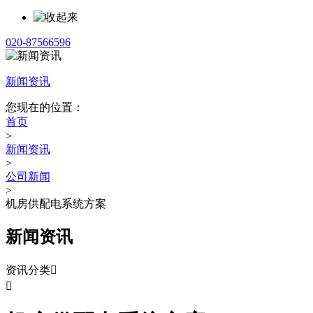
020-87566596
新闻资讯
您现在的位置：
首页
>
新闻资讯
>
公司新闻
>
机房供配电系统方案
新闻资讯
资讯分类

