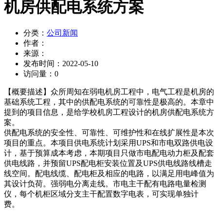
机房供配电系统方案
分类：
公司新闻
作者：
来源：
发布时间：
2022-05-10
访问量：
0
【概要描述】
众所周知在弱电机房工程中，电气工程是机房的
基础系统工程，其中的供配电系统的可靠性是极高的。本章中
提到的项目信息，是给学校机房工程设计的机房供配电系统方
案。
供配电系统的安全性、可靠性、可维护性和在线扩展性是本次
项目的重点。本项目供电系统计划采用UPS和市电双路供电设
计，基于预算成本考虑，本期项目只做市电配电动力柜及配套
供电线路，并预留UPS配电柜安装位置及UPS供电线路线槽走
线空间。配电线缆、配电柜及相应的电路，以满足用电峰值为
其设计负荷。强弱电分离走线。市电主干配有电路电量检测
仪，每个机柜区域分支主干配置数字电表，可实现单独计
费。