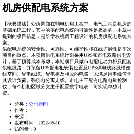
机房供配电系统方案
【概要描述】
众所周知在弱电机房工程中，电气工程是机房的
基础系统工程，其中的供配电系统的可靠性是极高的。本章中
提到的项目信息，是给学校机房工程设计的机房供配电系统方
案。
供配电系统的安全性、可靠性、可维护性和在线扩展性是本次
项目的重点。本项目供电系统计划采用UPS和市电双路供电设
计，基于预算成本考虑，本期项目只做市电配电动力柜及配套
供电线路，并预留UPS配电柜安装位置及UPS供电线路线槽走
线空间。配电线缆、配电柜及相应的电路，以满足用电峰值为
其设计负荷。强弱电分离走线。市电主干配有电路电量检测
仪，每个机柜区域分支主干配置数字电表，可实现单独计
费。
分类：
公司新闻
作者：
来源：
发布时间：
2022-05-10
访问量：
0