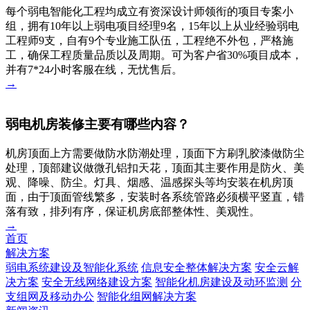
每个弱电智能化工程均成立有资深设计师领衔的项目专案小
组，拥有10年以上弱电项目经理9名，15年以上从业经验弱电
工程师9支，自有9个专业施工队伍，工程绝不外包，严格施
工，确保工程质量品质以及周期。可为客户省30%项目成本，
并有7*24小时客服在线，无忧售后。
→
弱电机房装修主要有哪些内容？
机房顶面上方需要做防水防潮处理，顶面下方刷乳胶漆做防尘
处理，顶部建议做微孔铝扣天花，顶面其主要作用是防火、美
观、降噪、防尘。灯具、烟感、温感探头等均安装在机房顶
面，由于顶面管线繁多，安装时各系统管路必须横平竖直，错
落有致，排列有序，保证机房底部整体性、美观性。
→
首页
解决方案
弱电系统建设及智能化系统
信息安全整体解决方案
安全云解
决方案
安全无线网络建设方案
智能化机房建设及动环监测
分
支组网及移动办公
智能化组网解决方案